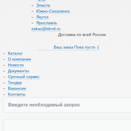
О компании
Элиста
Южно-Сахалинск
Якутск
Новости
Ярославль
zakaz@tdrvd.ru
Документы
Доставка по всей России
Срочный сервис
Ваш заказ
Пока пусто :(
Каталог
Тендер
О компании
Новости
Вакансии
Документы
Срочный сервис
Контакты
Тендер
Вакансии
Контакты
8 (800) 550-66-17
zakaz@tdrvd.ru
Доставка по всей России