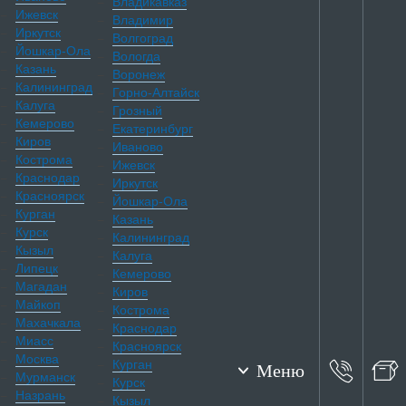
Владикавказ
Ижевск
Владимир
Иркутск
Волгоград
Йошкар-Ола
Вологда
Казань
Воронеж
Калининград
Горно-Алтайск
Калуга
Грозный
Кемерово
Екатеринбург
Киров
Иваново
Кострома
Ижевск
Краснодар
Иркутск
Красноярск
Йошкар-Ола
Курган
Казань
Курск
Калининград
Кызыл
Калуга
Липецк
Кемерово
Магадан
Киров
Майкоп
Кострома
Махачкала
Краснодар
Миасс
Красноярск
Москва
Курган
Меню
Мурманск
Курск
Назрань
Кызыл