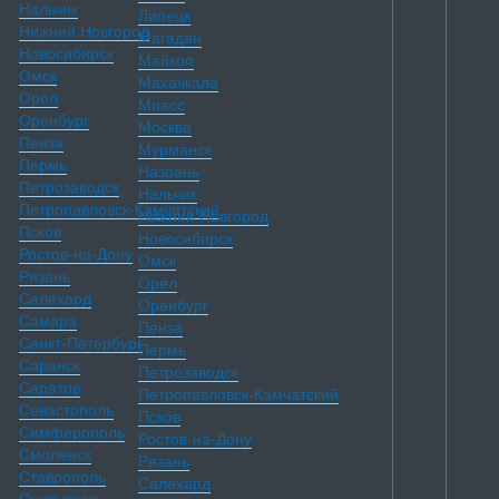
Нальчик
Липецк
Нижний Новгород
Магадан
Новосибирск
Майкоп
Омск
Махачкала
Орел
Миасс
Оренбург
Москва
Пенза
Мурманск
Пермь
Назрань
Петрозаводск
Нальчик
Петропавловск-Камчатский
Нижний Новгород
Псков
Новосибирск
Ростов-на-Дону
Омск
Рязань
Орел
Салехард
Оренбург
Самара
Пенза
Санкт-Петербург
Пермь
Саранск
Петрозаводск
Саратов
Петропавловск-Камчатский
Севастополь
Псков
Симферополь
Ростов-на-Дону
Смоленск
Рязань
Ставрополь
Салехард