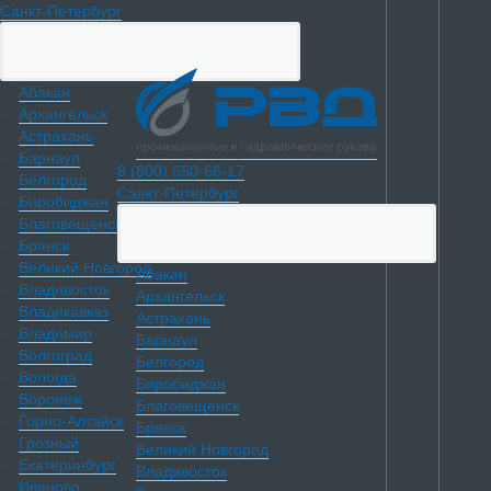
Санкт-Петербург
Абакан
Архангельск
Астрахань
Барнаул
8 (800) 550-66-17
Белгород
Санкт-Петербург
Биробиджан
Благовещенск
Брянск
Великий Новгород
Абакан
Владивосток
Архангельск
Владикавказ
Астрахань
Владимир
Барнаул
Волгоград
Белгород
Вологда
Биробиджан
Воронеж
Благовещенск
Горно-Алтайск
Брянск
Грозный
Великий Новгород
Екатеринбург
Владивосток
Иваново