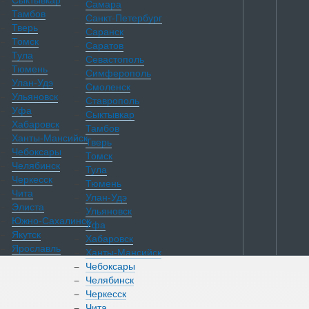
Сыктывкар
Самара
Тамбов
Санкт-Петербург
Тверь
Саранск
Томск
Саратов
Тула
Севастополь
Тюмень
Симферополь
Улан-Удэ
Смоленск
Ульяновск
Ставрополь
Уфа
Сыктывкар
Хабаровск
Тамбов
Ханты-Мансийск
Тверь
Чебоксары
Томск
Челябинск
Тула
Черкесск
Тюмень
Чита
Улан-Удэ
Элиста
Ульяновск
Южно-Сахалинск
Уфа
Якутск
Хабаровск
Ярославль
Ханты-Мансийск
Чебоксары
Челябинск
Каталог
Черкесск
Чита